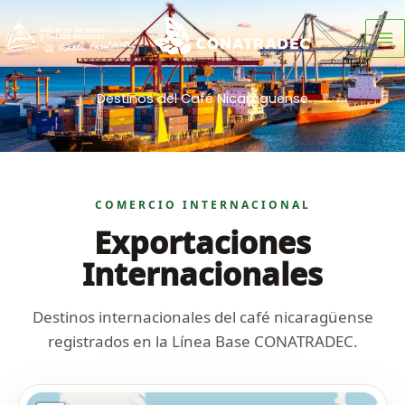
Ir
al
contenido
Destinos del Café Nicaraguense
COMERCIO INTERNACIONAL
Exportaciones
Internacionales
Destinos internacionales del café nicaragüense
registrados en la Línea Base CONATRADEC.