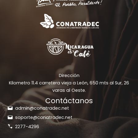
KFÉ LOS BALCONES
C
CHINANDEGA · ZONA 16
VER EN MAPA
GOOGLE MAPS
LA ESQUINA
C
Dirección
CHINANDEGA · ZONA 16
Kilometro 11.4 carretera vieja a León, 650 mts al Sur, 26
VER EN MAPA
GOOGLE MAPS
varas al Oeste.
Contáctanos
admin@conatradec.net
DAD CAFÉ
C
soporte@conatradec.net
CHINANDEGA · ZONA 16
2277-4296
VER EN MAPA
GOOGLE MAPS