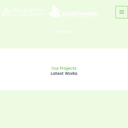
Ir
al
contenido
Projects
Our Projects
Latest Works