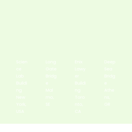
Scien
Long
Enix
Deep
ce
Gate
Lawy
Sea
Lab
Bridg
er
Bridg
Buildi
e
Buildi
e
ng
Mal
ng
Athe
New
mo,
Toro
ns,
York,
SE
nto,
GR
USA
CA